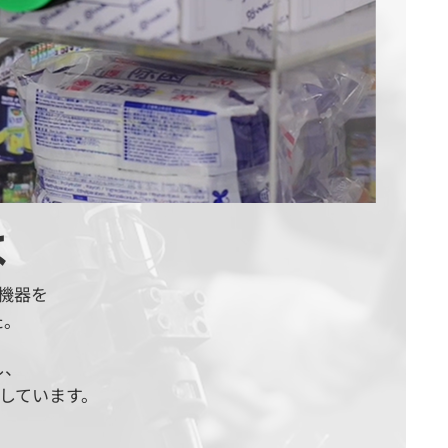
は
機器を
た。
し、
しています。