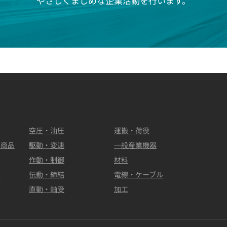
やさしくまじめな企業活動を行います。
空圧・油圧
運搬・荷役
ル商品
駆動・変速
一般産業機器
作動・制御
材料
ク
伝動・締結
電線・ケーブル
直動・軸受
加工