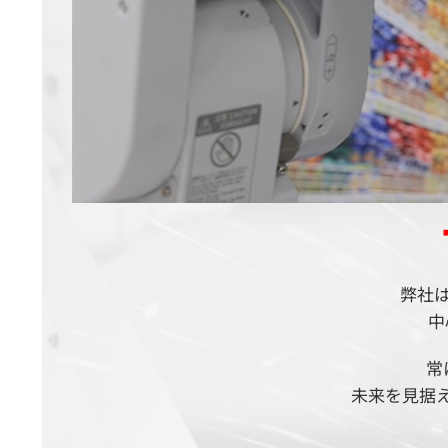
弊社
中
常
未来を見据