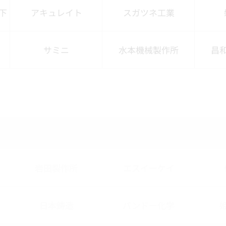
下
アキュレイト
スガツネ工業
サミニ
水本機械製作所
昌
岩田製作所
エスイーケイ
日本鋳造
バンドー化学