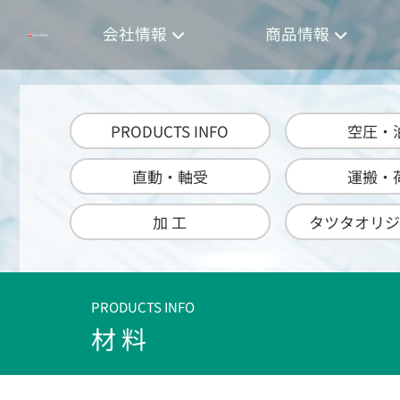
会社情報
商品情報
PRODUCTS INFO
空圧・
直動・軸受
運搬・
加 工
タツタオリジ
PRODUCTS INFO
材 料