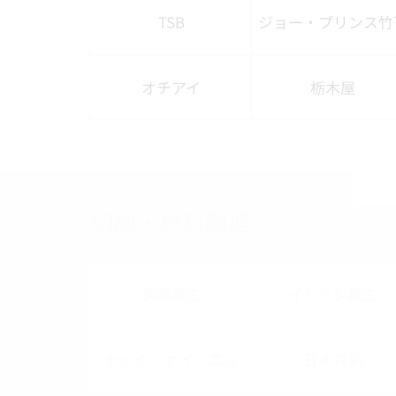
TSB
ジョー・プリンス竹
オチアイ
栃木屋
切削・材料関連
伊藤鋳工
イシハシ精工
ナック・ケイ・エス
日本青銅