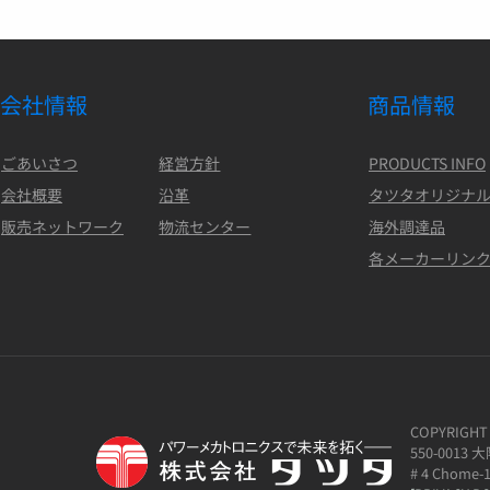
会社情報
商品情報
ごあいさつ
経営方針
PRODUCTS INFO
会社概要
沿革
タツタオリジナ
販売ネットワーク
物流センター
海外調達品
各メーカーリン
COPYRIGHT 
550-0013
# 4 Chome-1