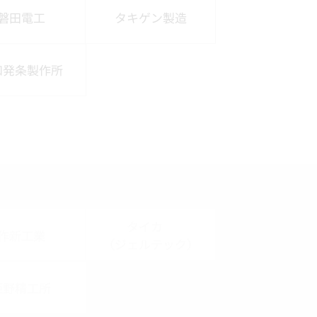
磐田電工
タキゲン製造
和発条製作所
タイカ
作新工業
（ジェルテック）
姫野精工所