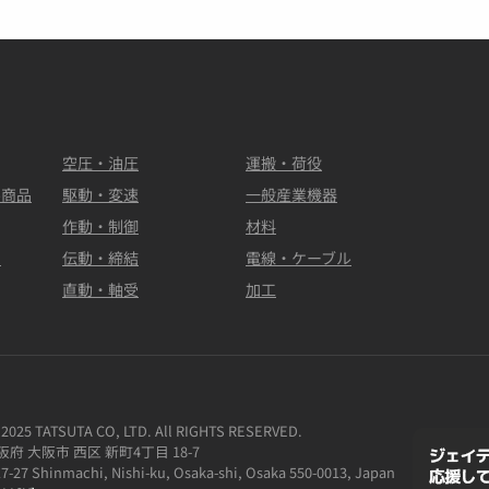
空圧・油圧
運搬・荷役
ル商品
駆動・変速
一般産業機器
作動・制御
材料
ク
伝動・締結
電線・ケーブル
直動・軸受
加工
2025 TATSUTA CO, LTD. All RIGHTS RESERVED.
 大阪府 大阪市 西区 新町4丁目 18-7
7-27 Shinmachi, Nishi-ku, Osaka-shi, Osaka 550-0013, Japan