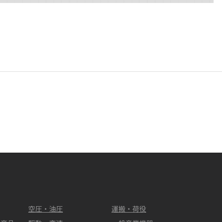
空圧・油圧
運搬・荷役