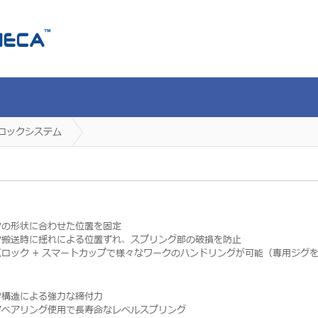
ロックシステム
クの形状に合わせた位置を固定
ク搬送時に揺れによる位置ずれ、スプリング部の破損を防止
バロック + スマートカップで様々なワークのハンドリングが可能（専用ジグ
ク構造による強力な締付力
アベアリング使用で長寿命なレベルスプリング