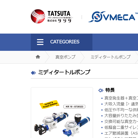
CATEGORIES
真空ポンプ
ミディタートルポンプ
ミディタートルポンプ
特長
真空発生器＋真空
大吸入流量 ▷ 
低圧や不均一な供
大容量折りたたみ
交換可能な真空カ
低騒音二重サイレン
エア節減装置（AS