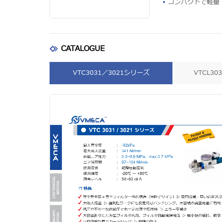
コンパクトで軽量
CATALOGUE
VTC3031／3021シリーズ
VTCL3